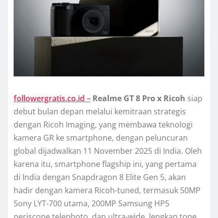
followergratis.co.id –
Realme GT 8 Pro x Ricoh
siap
debut bulan depan melalui kemitraan strategis
dengan Ricoh Imaging, yang membawa teknologi
kamera GR ke smartphone, dengan peluncuran
global dijadwalkan 11 November 2025 di India. Oleh
karena itu, smartphone flagship ini, yang pertama
di India dengan Snapdragon 8 Elite Gen 5, akan
hadir dengan kamera Ricoh-tuned, termasuk 50MP
Sony LYT-700 utama, 200MP Samsung HP5
periscope telephoto, dan ultra-wide, lengkap tone