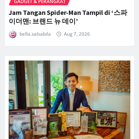
GADGET & PERANGKAT
Jam Tangan Spider-Man Tampil di ‘스파
이더맨: 브랜드 뉴 데이’
bella.salsabila
Aug 7, 2026