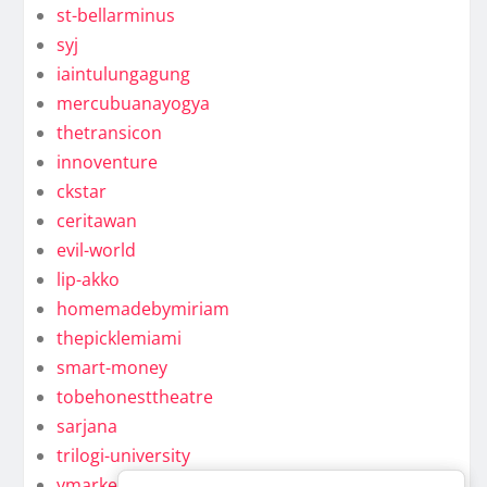
st-bellarminus
syj
iaintulungagung
mercubuanayogya
thetransicon
innoventure
ckstar
ceritawan
evil-world
lip-akko
homemadebymiriam
thepicklemiami
smart-money
tobehonesttheatre
sarjana
trilogi-university
ymarkel