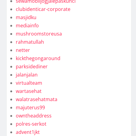
sewamobiljogjalepaskunci
clubidenticar-corporate
masjidku
mediainfo
mushroomstoreusa
rahmatullah
netter
kickthegongaround
parksidediner
jalanjalan
virtualteam
wartasehat
walatrasehatmata
majuterus99
owntheaddress
polres-serkot
advent1jkt