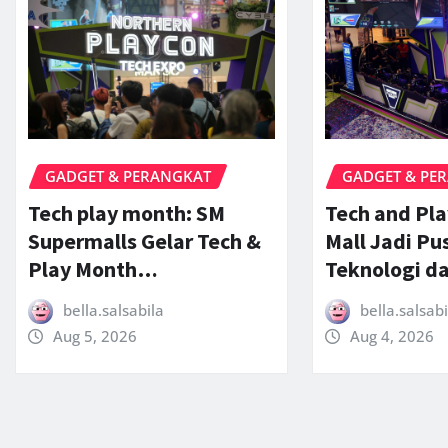
GADGET & PERANGKAT
GADGET & PE
Tech play month: SM
Tech and Pl
Supermalls Gelar Tech &
Mall Jadi Pu
Play Month…
Teknologi d
bella.salsabila
bella.salsabi
Aug 5, 2026
Aug 4, 2026