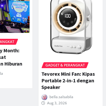
RANGKAT
ay Month:
sat
an Hiburan
GADGET & PERANGKAT
Tevorex Mini Fan: Kipas
la
Portable 2-in-1 dengan
Speaker
bella.salsabila
Aug 3, 2026