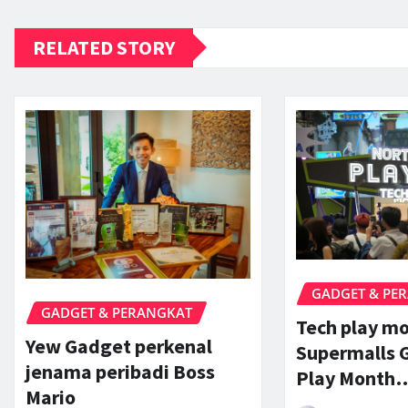
RELATED STORY
GADGET & PE
GADGET & PERANGKAT
Tech play m
Yew Gadget perkenal
Supermalls G
jenama peribadi Boss
Play Month
Mario