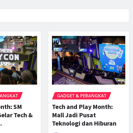
RANGKAT
GADGET & PERANGKAT
onth: SM
Tech and Play Month:
elar Tech &
Mall Jadi Pusat
…
Teknologi dan Hiburan