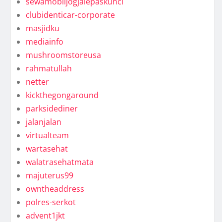
sewamobiljogjalepaskunci
clubidenticar-corporate
masjidku
mediainfo
mushroomstoreusa
rahmatullah
netter
kickthegongaround
parksidediner
jalanjalan
virtualteam
wartasehat
walatrasehatmata
majuterus99
owntheaddress
polres-serkot
advent1jkt