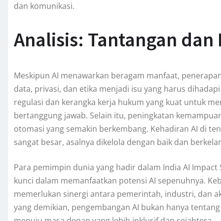
dan komunikasi.
Analisis: Tantangan dan
Meskipun AI menawarkan beragam manfaat, penerapanny
data, privasi, dan etika menjadi isu yang harus dihad
regulasi dan kerangka kerja hukum yang kuat untuk me
bertanggung jawab. Selain itu, peningkatan kemampuan t
otomasi yang semakin berkembang. Kehadiran AI di te
sangat besar, asalnya dikelola dengan baik dan berkela
Para pemimpin dunia yang hadir dalam India AI Impa
kunci dalam memanfaatkan potensi AI sepenuhnya. Kebe
memerlukan sinergi antara pemerintah, industri, dan a
yang demikian, pengembangan AI bukan hanya tentang p
menuju masa depan yang lebih inklusif dan sejahtera.