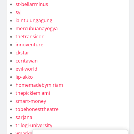
st-bellarminus
syj
iaintulungagung
mercubuanayogya
thetransicon
innoventure
ckstar
ceritawan
evil-world
lip-akko
homemadebymiriam
thepicklemiami
smart-money
tobehonesttheatre
sarjana
trilogi-university
ymarkel