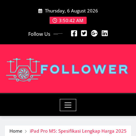
Skip
Thursday, 6 August 2026
to
content
3:50:44 AM
Follow Us
Home
iPad Pro M5: Spesifikasi Lengkap Harga 2025