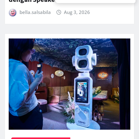
bella.salsabila
Aug 3, 2026