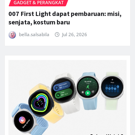
GADGET & PERANGKAT
007 First Light dapat pembaruan: misi,
senjata, kostum baru
bella.salsabila
Jul 26, 2026