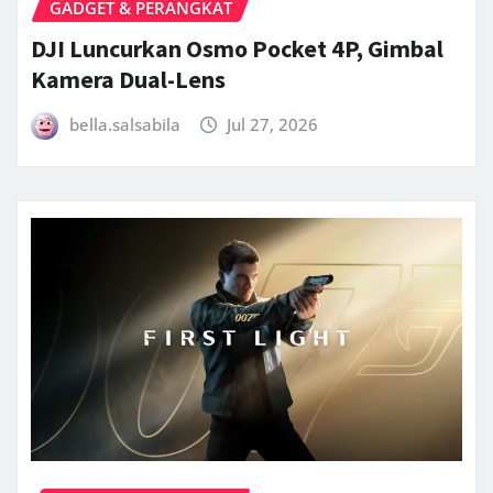
GADGET & PERANGKAT
DJI Luncurkan Osmo Pocket 4P, Gimbal
Kamera Dual-Lens
bella.salsabila
Jul 27, 2026