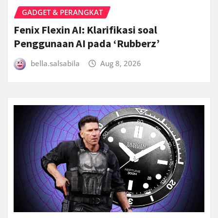
GADGET & PERANGKAT
Fenix Flexin AI: Klarifikasi soal
Penggunaan AI pada ‘Rubberz’
bella.salsabila
Aug 8, 2026