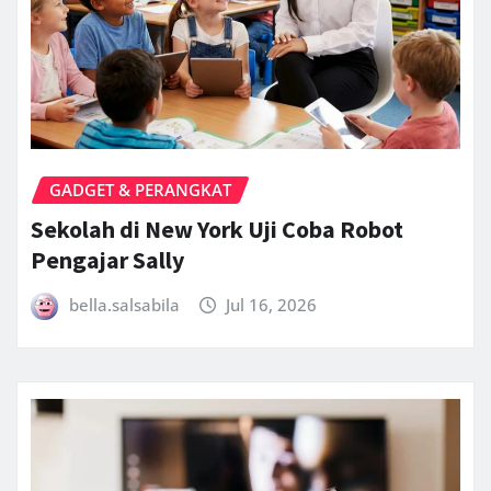
GADGET & PERANGKAT
Sekolah di New York Uji Coba Robot
Pengajar Sally
bella.salsabila
Jul 16, 2026