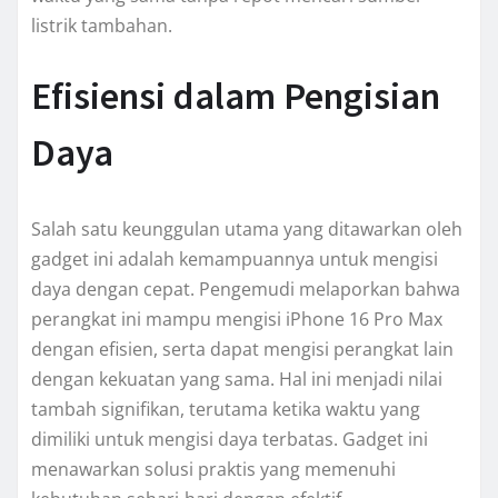
listrik tambahan.
Efisiensi dalam Pengisian
Daya
Salah satu keunggulan utama yang ditawarkan oleh
gadget ini adalah kemampuannya untuk mengisi
daya dengan cepat. Pengemudi melaporkan bahwa
perangkat ini mampu mengisi iPhone 16 Pro Max
dengan efisien, serta dapat mengisi perangkat lain
dengan kekuatan yang sama. Hal ini menjadi nilai
tambah signifikan, terutama ketika waktu yang
dimiliki untuk mengisi daya terbatas. Gadget ini
menawarkan solusi praktis yang memenuhi