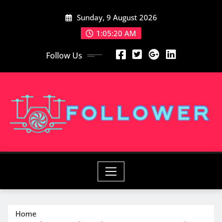
Skip
Sunday, 9 August 2026
to
content
1:05:22 AM
Follow Us
Home