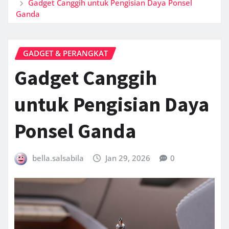
Gadget Canggih untuk Pengisian Daya Ponsel
Ganda
GADGET & PERANGKAT
Gadget Canggih
untuk Pengisian Daya
Ponsel Ganda
bella.salsabila
Jan 29, 2026
0