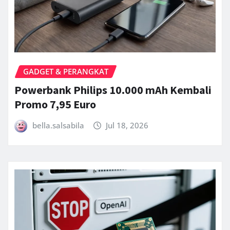
GADGET & PERANGKAT
Powerbank Philips 10.000 mAh Kembali
Promo 7,95 Euro
bella.salsabila
Jul 18, 2026