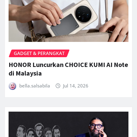
GADGET & PERANGKAT
HONOR Luncurkan CHOICE KUMI AI Note
di Malaysia
bella.salsabila
Jul 14, 2026