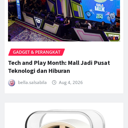
GADGET & PERANGKAT
Tech and Play Month: Mall Jadi Pusat
Teknologi dan Hiburan
bella.salsabila
Aug 4, 2026