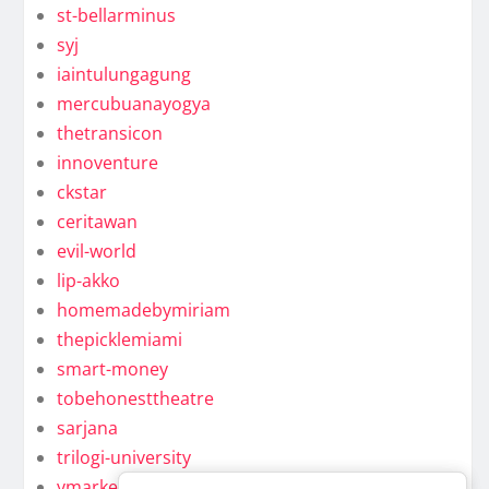
st-bellarminus
syj
iaintulungagung
mercubuanayogya
thetransicon
innoventure
ckstar
ceritawan
evil-world
lip-akko
homemadebymiriam
thepicklemiami
smart-money
tobehonesttheatre
sarjana
trilogi-university
ymarkel