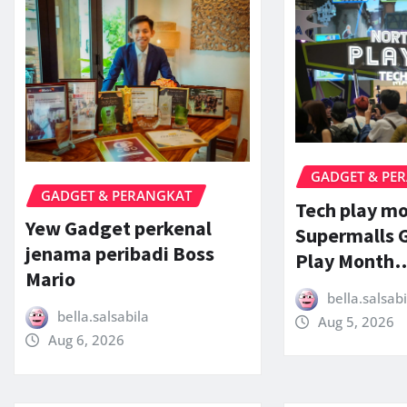
GADGET & PE
GADGET & PERANGKAT
Tech play m
Yew Gadget perkenal
Supermalls G
jenama peribadi Boss
Play Month
Mario
bella.salsabi
bella.salsabila
Aug 5, 2026
Aug 6, 2026