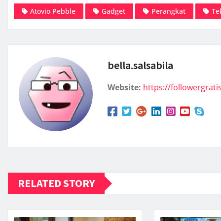
Atovio Pebble
Gadget
Perangkat
Te
bella.salsabila
Website:
https://followergratis
RELATED STORY