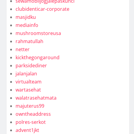
sewamobiljogjalepaskunci
clubidenticar-corporate
masjidku
mediainfo
mushroomstoreusa
rahmatullah
netter
kickthegongaround
parksidediner
jalanjalan
virtualteam
wartasehat
walatrasehatmata
majuterus99
owntheaddress
polres-serkot
advent1jkt