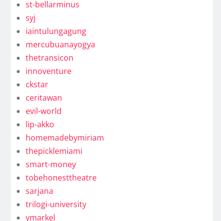
st-bellarminus
syj
iaintulungagung
mercubuanayogya
thetransicon
innoventure
ckstar
ceritawan
evil-world
lip-akko
homemadebymiriam
thepicklemiami
smart-money
tobehonesttheatre
sarjana
trilogi-university
ymarkel