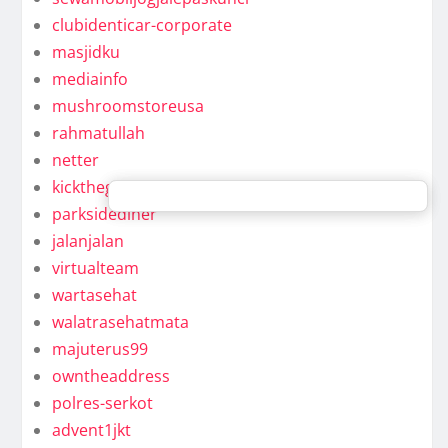
clubidenticar-corporate
masjidku
mediainfo
mushroomstoreusa
rahmatullah
netter
kickthegongaround
parksidediner
jalanjalan
virtualteam
wartasehat
walatrasehatmata
majuterus99
owntheaddress
polres-serkot
advent1jkt