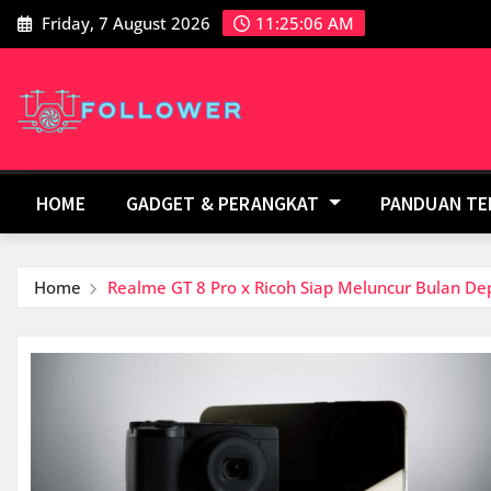
Skip
Friday, 7 August 2026
11:25:07 AM
to
content
HOME
GADGET & PERANGKAT
PANDUAN T
Home
Realme GT 8 Pro x Ricoh Siap Meluncur Bulan De