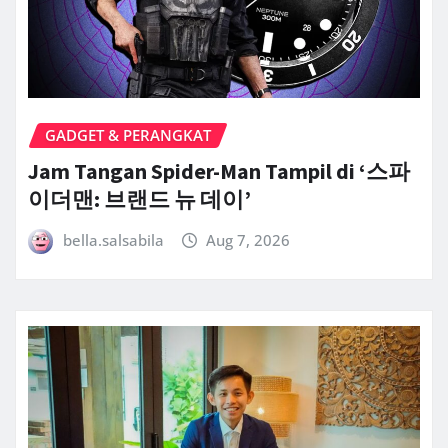
GADGET & PERANGKAT
Jam Tangan Spider-Man Tampil di ‘스파
이더맨: 브랜드 뉴 데이’
bella.salsabila
Aug 7, 2026