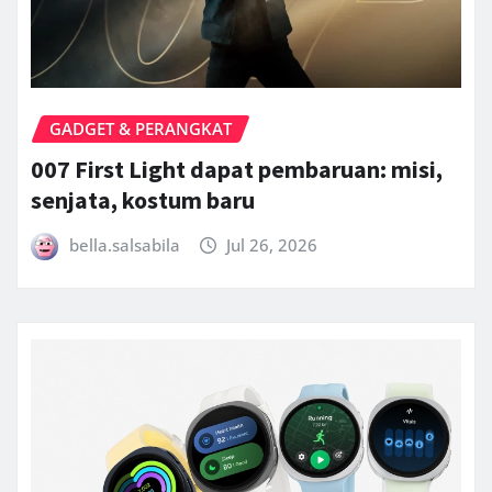
GADGET & PERANGKAT
007 First Light dapat pembaruan: misi,
senjata, kostum baru
bella.salsabila
Jul 26, 2026