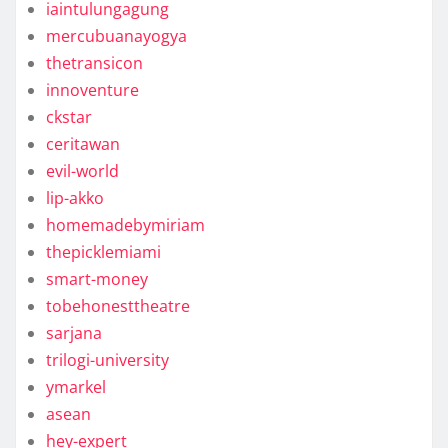
iaintulungagung
mercubuanayogya
thetransicon
innoventure
ckstar
ceritawan
evil-world
lip-akko
homemadebymiriam
thepicklemiami
smart-money
tobehonesttheatre
sarjana
trilogi-university
ymarkel
asean
hey-expert