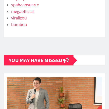
spabaansuerte
megaofficial
viralizou
bombou
YOU MAY HAVE MISSED