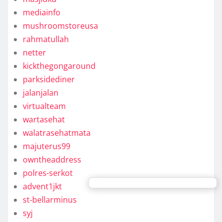
mediainfo
mushroomstoreusa
rahmatullah
netter
kickthegongaround
parksidediner
jalanjalan
virtualteam
wartasehat
walatrasehatmata
majuterus99
owntheaddress
polres-serkot
advent1jkt
st-bellarminus
syj