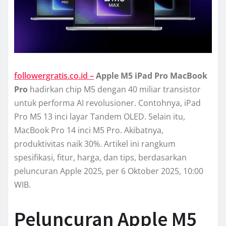
followergratis.co.id –
Apple M5 iPad Pro MacBook
Pro
hadirkan chip M5 dengan 40 miliar transistor
untuk performa AI revolusioner. Contohnya, iPad
Pro M5 13 inci layar Tandem OLED. Selain itu,
MacBook Pro 14 inci M5 Pro. Akibatnya,
produktivitas naik 30%. Artikel ini rangkum
spesifikasi, fitur, harga, dan tips, berdasarkan
peluncuran Apple 2025, per 6 Oktober 2025, 10:00
WIB.
Peluncuran Apple M5