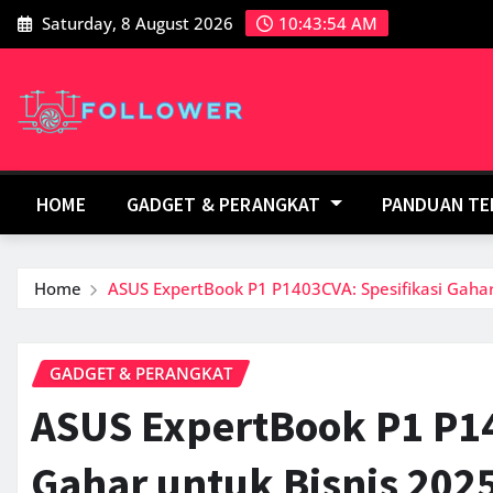
Skip
Saturday, 8 August 2026
10:43:55 AM
to
content
HOME
GADGET & PERANGKAT
PANDUAN T
Home
ASUS ExpertBook P1 P1403CVA: Spesifikasi Gahar
GADGET & PERANGKAT
ASUS ExpertBook P1 P14
Gahar untuk Bisnis 202