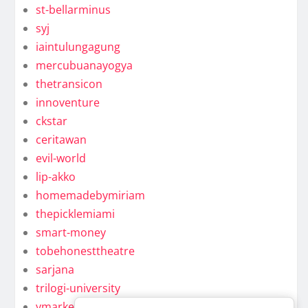
st-bellarminus
syj
iaintulungagung
mercubuanayogya
thetransicon
innoventure
ckstar
ceritawan
evil-world
lip-akko
homemadebymiriam
thepicklemiami
smart-money
tobehonesttheatre
sarjana
trilogi-university
ymarkel