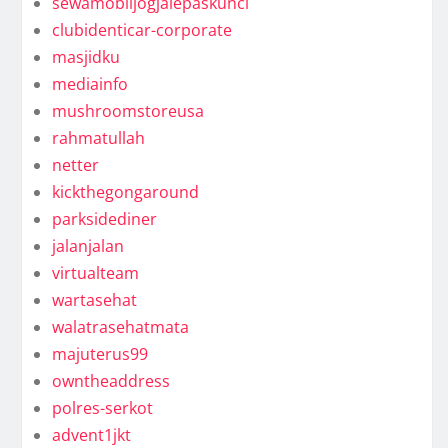
sewamobiljogjalepaskunci
clubidenticar-corporate
masjidku
mediainfo
mushroomstoreusa
rahmatullah
netter
kickthegongaround
parksidediner
jalanjalan
virtualteam
wartasehat
walatrasehatmata
majuterus99
owntheaddress
polres-serkot
advent1jkt