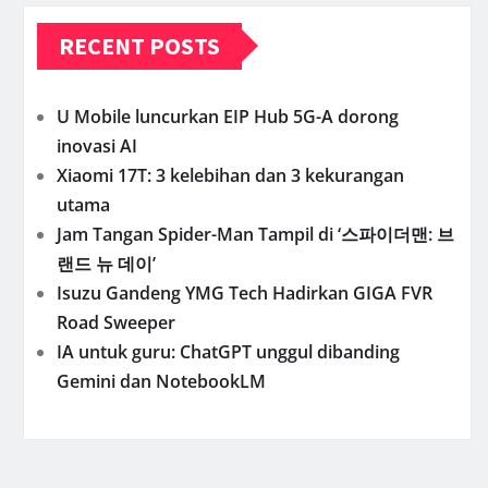
RECENT POSTS
U Mobile luncurkan EIP Hub 5G-A dorong
inovasi AI
Xiaomi 17T: 3 kelebihan dan 3 kekurangan
utama
Jam Tangan Spider-Man Tampil di ‘스파이더맨: 브
랜드 뉴 데이’
Isuzu Gandeng YMG Tech Hadirkan GIGA FVR
Road Sweeper
IA untuk guru: ChatGPT unggul dibanding
Gemini dan NotebookLM