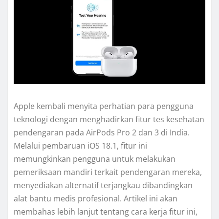
Apple kembali menyita perhatian para pengguna
teknologi dengan menghadirkan fitur tes kesehatan
pendengaran pada AirPods Pro 2 dan 3 di India.
Melalui pembaruan iOS 18.1, fitur ini
memungkinkan pengguna untuk melakukan
pemeriksaan mandiri terkait pendengaran mereka,
menyediakan alternatif terjangkau dibandingkan
alat bantu medis profesional. Artikel ini akan
membahas lebih lanjut tentang cara kerja fitur ini,