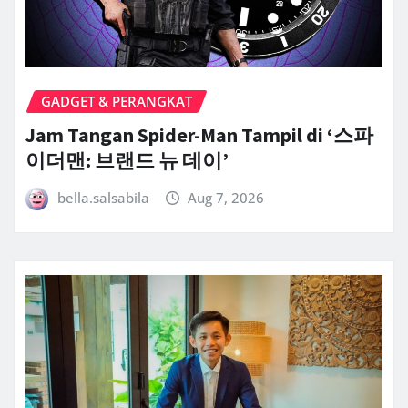
GADGET & PERANGKAT
Jam Tangan Spider-Man Tampil di ‘스파
이더맨: 브랜드 뉴 데이’
bella.salsabila
Aug 7, 2026