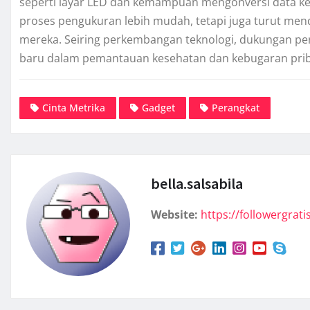
seperti layar LED dan kemampuan mengonversi data ke 
proses pengukuran lebih mudah, tetapi juga turut m
mereka. Seiring perkembangan teknologi, dukungan pe
baru dalam pemantauan kesehatan dan kebugaran prib
Cinta Metrika
Gadget
Perangkat
bella.salsabila
Website:
https://followergratis