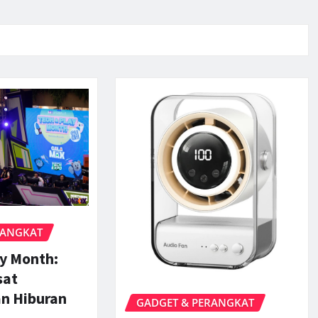
RANGKAT
ay Month:
sat
an Hiburan
GADGET & PERANGKAT