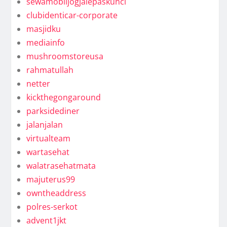
sewamobiljogjalepaskunci
clubidenticar-corporate
masjidku
mediainfo
mushroomstoreusa
rahmatullah
netter
kickthegongaround
parksidediner
jalanjalan
virtualteam
wartasehat
walatrasehatmata
majuterus99
owntheaddress
polres-serkot
advent1jkt