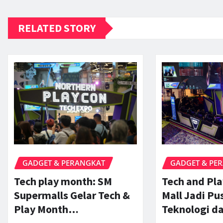
RELATED STORY
GADGET & PERANGKAT
GADGET & PE
Tech play month: SM
Tech and Pl
Supermalls Gelar Tech &
Mall Jadi Pu
Play Month…
Teknologi d