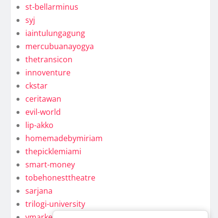
st-bellarminus
syj
iaintulungagung
mercubuanayogya
thetransicon
innoventure
ckstar
ceritawan
evil-world
lip-akko
homemadebymiriam
thepicklemiami
smart-money
tobehonesttheatre
sarjana
trilogi-university
ymarkel