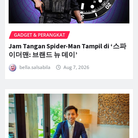
GADGET & PERANGKAT
Jam Tangan Spider-Man Tampil di ‘스파
이더맨: 브랜드 뉴 데이’
bella.salsabila
Aug 7, 2026