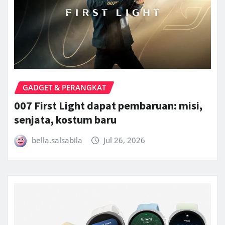
GADGET & PERANGKAT
007 First Light dapat pembaruan: misi,
senjata, kostum baru
bella.salsabila
Jul 26, 2026