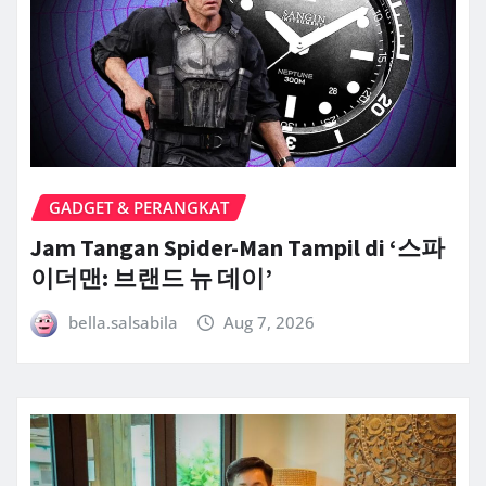
GADGET & PERANGKAT
Jam Tangan Spider-Man Tampil di ‘스파
이더맨: 브랜드 뉴 데이’
bella.salsabila
Aug 7, 2026