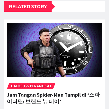
RELATED STORY
GADGET & PERANGKAT
Jam Tangan Spider-Man Tampil di ‘스파
이더맨: 브랜드 뉴 데이’