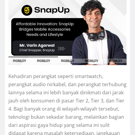
Kehadiran perangkat seperti smartwatch,
perangkat audio nirkabel, dan perangkat terhubung
lainnya selama ini lebih banyak dinikmati dari jarak
jauh oleh konsumen di pasar Tier 2, Tier 3, dan Tier
4. Bagi banyak orang di wilayah-wilayah tersebut,
teknologi bukan sekadar barang, melainkan bagian
dari aspirasi gaya hidup yang selama ini sulit
didapat karena masalah ketersediaan, jangkauan