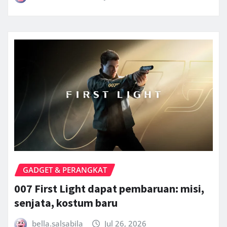
GADGET & PERANGKAT
007 First Light dapat pembaruan: misi,
senjata, kostum baru
bella.salsabila
Jul 26, 2026