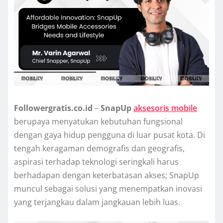
Followergratis.co.id
–
SnapUp
aksesoris mobile
berupaya menyatukan kebutuhan fungsional
dengan gaya hidup pengguna di luar pusat kota. Di
tengah keragaman demografis dan geografis,
aspirasi terhadap teknologi seringkali harus
berhadapan dengan keterbatasan akses; SnapUp
muncul sebagai solusi yang menempatkan inovasi
yang terjangkau dalam jangkauan lebih luas.