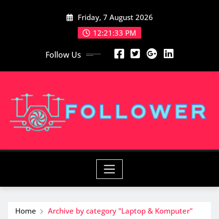
Skip
Friday, 7 August 2026
to
content
12:21:34 PM
Follow Us
Home
Archive by category "Laptop & Komputer"