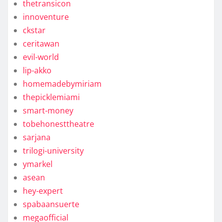
thetransicon
innoventure
ckstar
ceritawan
evil-world
lip-akko
homemadebymiriam
thepicklemiami
smart-money
tobehonesttheatre
sarjana
trilogi-university
ymarkel
asean
hey-expert
spabaansuerte
megaofficial