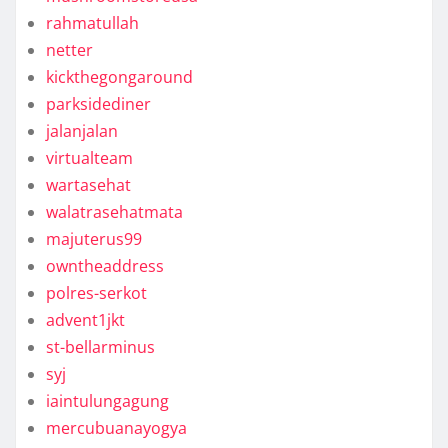
rahmatullah
netter
kickthegongaround
parksidediner
jalanjalan
virtualteam
wartasehat
walatrasehatmata
majuterus99
owntheaddress
polres-serkot
advent1jkt
st-bellarminus
syj
iaintulungagung
mercubuanayogya