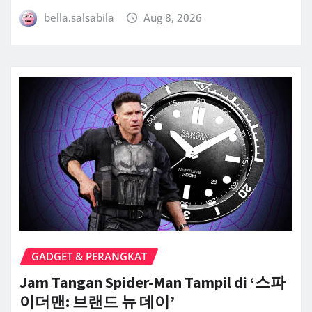
bella.salsabila
Aug 8, 2026
GADGET & PERANGKAT
Jam Tangan Spider-Man Tampil di ‘스파
이더맨: 브랜드 뉴 데이’