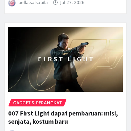
bella.salsabila
Jul 27, 2026
GADGET & PERANGKAT
007 First Light dapat pembaruan: misi,
senjata, kostum baru