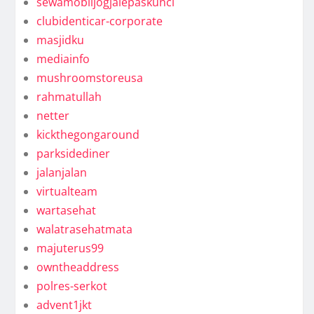
sewamobiljogjalepaskunci
clubidenticar-corporate
masjidku
mediainfo
mushroomstoreusa
rahmatullah
netter
kickthegongaround
parksidediner
jalanjalan
virtualteam
wartasehat
walatrasehatmata
majuterus99
owntheaddress
polres-serkot
advent1jkt