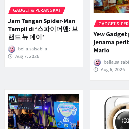
GADGET & PERANGKAT
Jam Tangan Spider-Man
GADGET & PE
Tampil di ‘스파이더맨: 브
Yew Gadget 
랜드 뉴 데이’
jenama peri
bella.salsabila
Mario
Aug 7, 2026
bella.salsabi
Aug 6, 2026