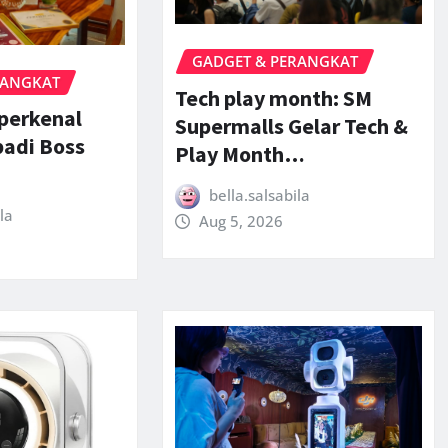
GADGET & PERANGKAT
RANGKAT
Tech play month: SM
perkenal
Supermalls Gelar Tech &
badi Boss
Play Month…
bella.salsabila
la
Aug 5, 2026