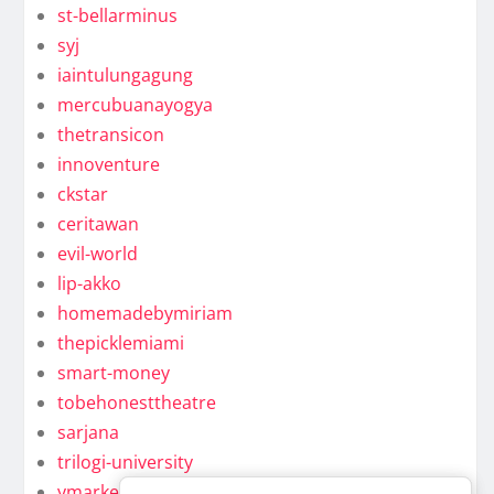
st-bellarminus
syj
iaintulungagung
mercubuanayogya
thetransicon
innoventure
ckstar
ceritawan
evil-world
lip-akko
homemadebymiriam
thepicklemiami
smart-money
tobehonesttheatre
sarjana
trilogi-university
ymarkel