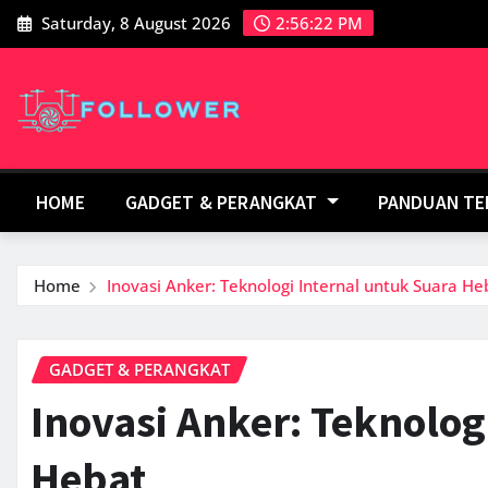
Skip
Saturday, 8 August 2026
2:56:24 PM
to
content
HOME
GADGET & PERANGKAT
PANDUAN T
Home
Inovasi Anker: Teknologi Internal untuk Suara He
GADGET & PERANGKAT
Inovasi Anker: Teknolog
Hebat