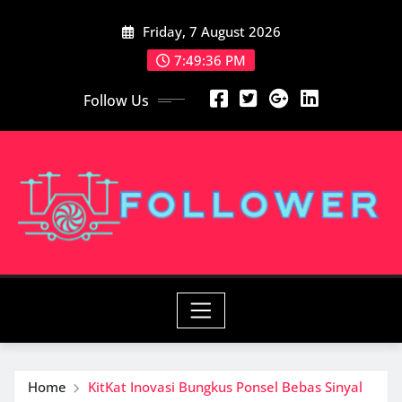
Skip
Friday, 7 August 2026
to
content
7:49:38 PM
Follow Us
Home
KitKat Inovasi Bungkus Ponsel Bebas Sinyal