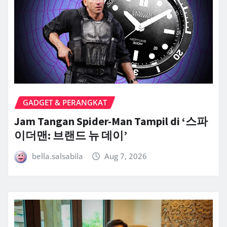
GADGET & PERANGKAT
Jam Tangan Spider-Man Tampil di ‘스파
이더맨: 브랜드 뉴 데이’
bella.salsabila
Aug 7, 2026