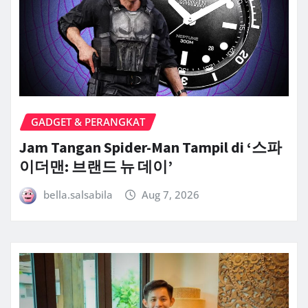
GADGET & PERANGKAT
Jam Tangan Spider-Man Tampil di ‘스파
이더맨: 브랜드 뉴 데이’
bella.salsabila
Aug 7, 2026