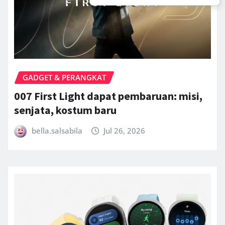
GADGET & PERANGKAT
007 First Light dapat pembaruan: misi,
senjata, kostum baru
bella.salsabila
Jul 26, 2026