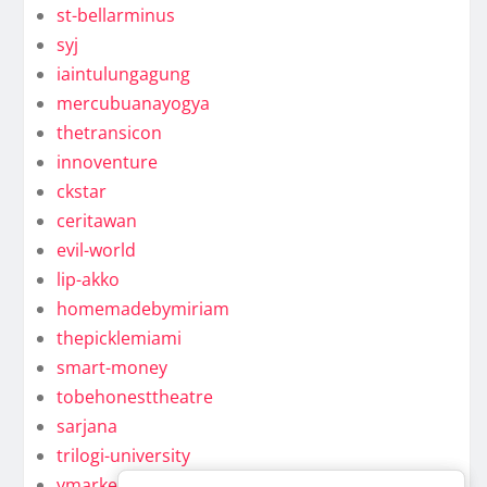
st-bellarminus
syj
iaintulungagung
mercubuanayogya
thetransicon
innoventure
ckstar
ceritawan
evil-world
lip-akko
homemadebymiriam
thepicklemiami
smart-money
tobehonesttheatre
sarjana
trilogi-university
ymarkel