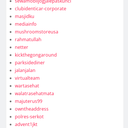
sewamobiljogjalepaskunci
clubidenticar-corporate
masjidku
mediainfo
mushroomstoreusa
rahmatullah
netter
kickthegongaround
parksidediner
jalanjalan
virtualteam
wartasehat
walatrasehatmata
majuterus99
owntheaddress
polres-serkot
advent1jkt