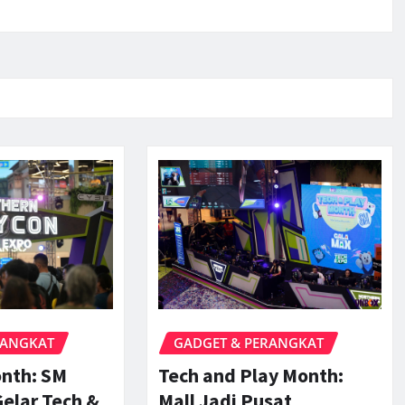
RANGKAT
GADGET & PERANGKAT
onth: SM
Tech and Play Month:
elar Tech &
Mall Jadi Pusat