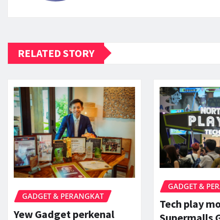
RELATED STORY
GADGET & PE
GADGET & PERANGKAT
Tech play m
Yew Gadget perkenal
Supermalls G