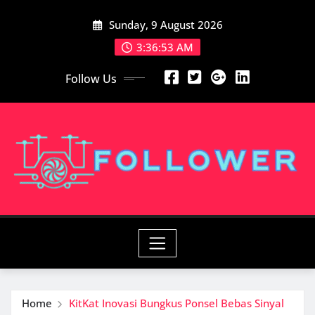
Skip
Sunday, 9 August 2026
to
content
3:36:54 AM
Follow Us
Home
KitKat Inovasi Bungkus Ponsel Bebas Sinyal