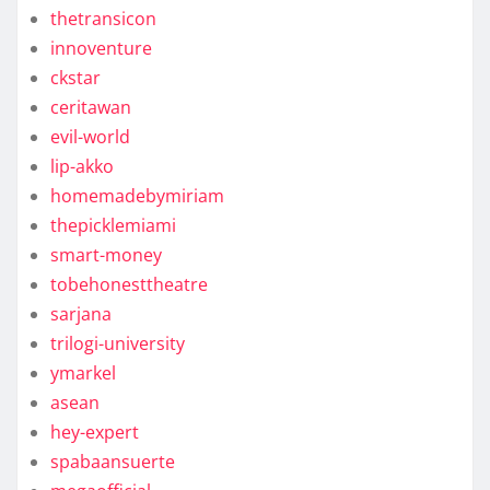
thetransicon
innoventure
ckstar
ceritawan
evil-world
lip-akko
homemadebymiriam
thepicklemiami
smart-money
tobehonesttheatre
sarjana
trilogi-university
ymarkel
asean
hey-expert
spabaansuerte