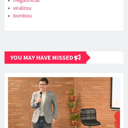
megaofficial
viralizou
bombou
YOU MAY HAVE MISSED