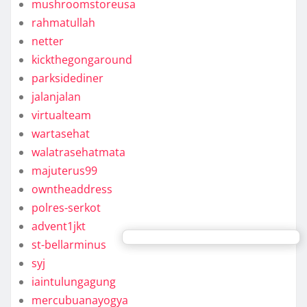
mushroomstoreusa
rahmatullah
netter
kickthegongaround
parksidediner
jalanjalan
virtualteam
wartasehat
walatrasehatmata
majuterus99
owntheaddress
polres-serkot
advent1jkt
st-bellarminus
syj
iaintulungagung
mercubuanayogya