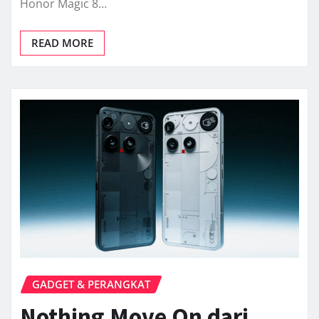
Honor Magic 8…
READ MORE
GADGET & PERANGKAT
Nothing Move On dari