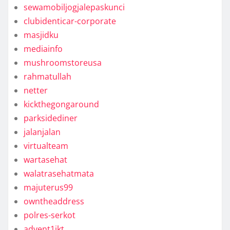
sewamobiljogjalepaskunci
clubidenticar-corporate
masjidku
mediainfo
mushroomstoreusa
rahmatullah
netter
kickthegongaround
parksidediner
jalanjalan
virtualteam
wartasehat
walatrasehatmata
majuterus99
owntheaddress
polres-serkot
advent1jkt