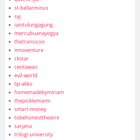
st-bellarminus
syj
iaintulungagung
mercubuanayogya
thetransicon
innoventure
ckstar
ceritawan
evil-world
lip-akko
homemadebymiriam
thepicklemiami
smart-money
tobehonesttheatre
sarjana
trilogi-university