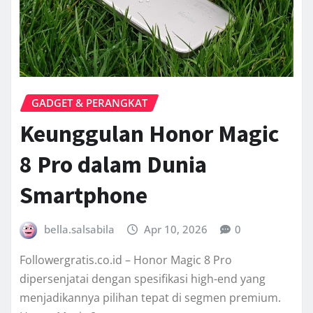
GADGET & PERANGKAT
Keunggulan Honor Magic
8 Pro dalam Dunia
Smartphone
bella.salsabila
Apr 10, 2026
0
Followergratis.co.id – Honor Magic 8 Pro
dipersenjatai dengan spesifikasi high-end yang
menjadikannya pilihan tepat di segmen premium.