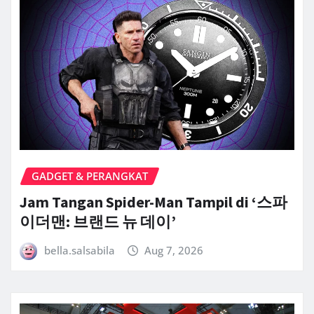
GADGET & PERANGKAT
Jam Tangan Spider-Man Tampil di ‘스파
이더맨: 브랜드 뉴 데이’
bella.salsabila
Aug 7, 2026