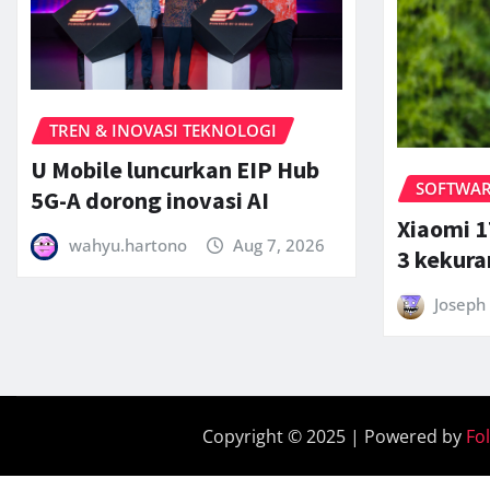
TREN & INOVASI TEKNOLOGI
U Mobile luncurkan EIP Hub
SOFTWARE
5G-A dorong inovasi AI
Xiaomi 1
wahyu.hartono
Aug 7, 2026
3 kekur
Joseph 
Copyright © 2025 | Powered by
Fo