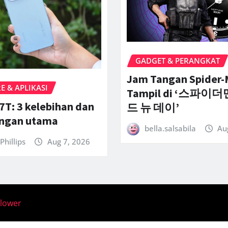
GADGET & PERANGKAT
Jam Tangan Spider
 & APLIKASI
Tampil di ‘스파이더
7T: 3 kelebihan dan
드 뉴 데이’
angan utama
bella.salsabila
Au
Phillips
Aug 7, 2026
llower