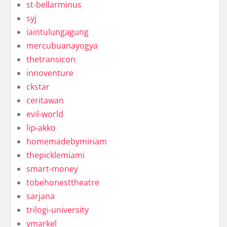
st-bellarminus
syj
iaintulungagung
mercubuanayogya
thetransicon
innoventure
ckstar
ceritawan
evil-world
lip-akko
homemadebymiriam
thepicklemiami
smart-money
tobehonesttheatre
sarjana
trilogi-university
ymarkel