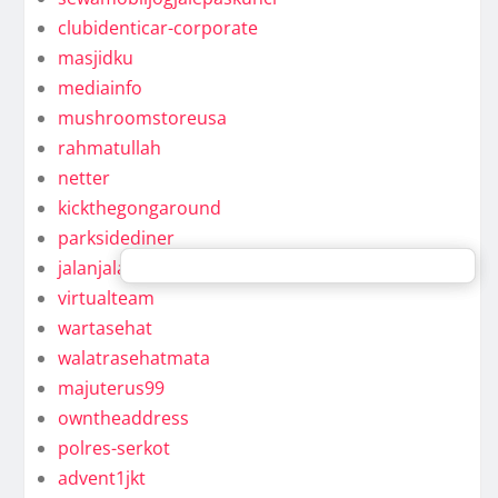
clubidenticar-corporate
masjidku
mediainfo
mushroomstoreusa
rahmatullah
netter
kickthegongaround
parksidediner
jalanjalan
virtualteam
wartasehat
walatrasehatmata
majuterus99
owntheaddress
polres-serkot
advent1jkt