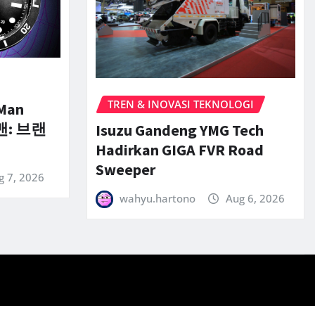
TREN & INOVASI TEKNOLOGI
-Man
맨: 브랜
Isuzu Gandeng YMG Tech
Hadirkan GIGA FVR Road
Sweeper
g 7, 2026
wahyu.hartono
Aug 6, 2026