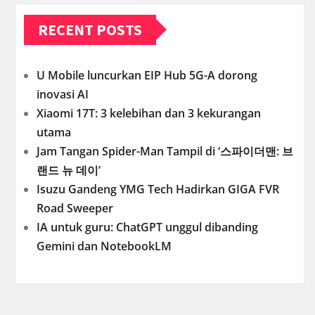
RECENT POSTS
U Mobile luncurkan EIP Hub 5G-A dorong
inovasi AI
Xiaomi 17T: 3 kelebihan dan 3 kekurangan
utama
Jam Tangan Spider-Man Tampil di ‘스파이더맨: 브
랜드 뉴 데이’
Isuzu Gandeng YMG Tech Hadirkan GIGA FVR
Road Sweeper
IA untuk guru: ChatGPT unggul dibanding
Gemini dan NotebookLM