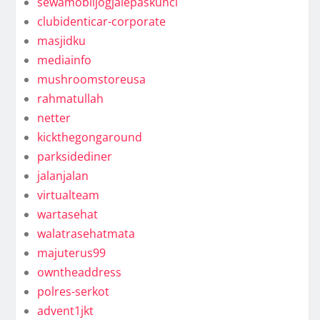
sewamobiljogjalepaskunci
clubidenticar-corporate
masjidku
mediainfo
mushroomstoreusa
rahmatullah
netter
kickthegongaround
parksidediner
jalanjalan
virtualteam
wartasehat
walatrasehatmata
majuterus99
owntheaddress
polres-serkot
advent1jkt