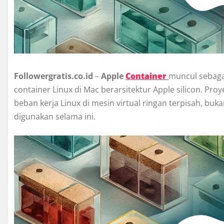
Followergratis.co.id
–
Apple
Container
muncul sebaga
container Linux di Mac berarsitektur Apple silicon. Pr
beban kerja Linux di mesin virtual ringan terpisah, bu
digunakan selama ini.