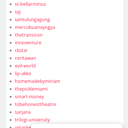
st-bellarminus
syj
iaintulungagung
mercubuanayogya
thetransicon
innoventure
ckstar
ceritawan
evil-world
lip-akko
homemadebymiriam
thepicklemiami
smart-money
tobehonesttheatre
sarjana
trilogi-university
ymarkel