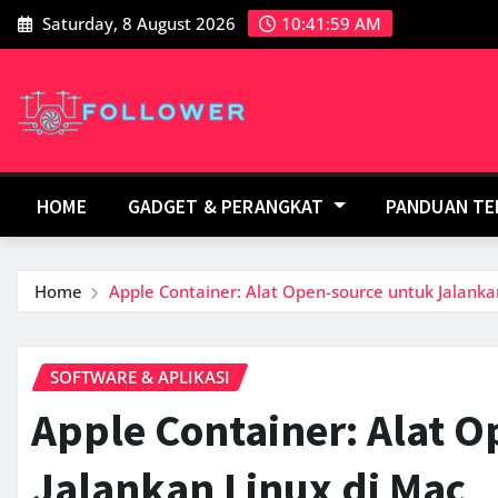
Skip
Saturday, 8 August 2026
10:42:00 AM
to
content
HOME
GADGET & PERANGKAT
PANDUAN T
Home
Apple Container: Alat Open-source untuk Jalanka
SOFTWARE & APLIKASI
Apple Container: Alat 
Jalankan Linux di Mac