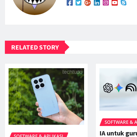
RELATED STORY
SOFTWARE & A
IA untuk gu
SOFTWARE & APLIKASI