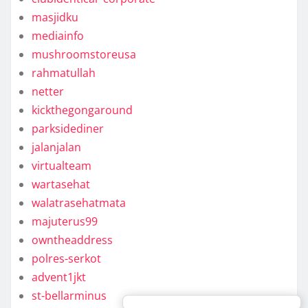
masjidku
mediainfo
mushroomstoreusa
rahmatullah
netter
kickthegongaround
parksidediner
jalanjalan
virtualteam
wartasehat
walatrasehatmata
majuterus99
owntheaddress
polres-serkot
advent1jkt
st-bellarminus