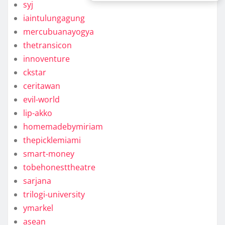
syj
iaintulungagung
mercubuanayogya
thetransicon
innoventure
ckstar
ceritawan
evil-world
lip-akko
homemadebymiriam
thepicklemiami
smart-money
tobehonesttheatre
sarjana
trilogi-university
ymarkel
asean