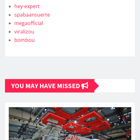
hey-expert
spabaansuerte
megaofficial
viralizou
bombou
YOU MAY HAVE MISSED