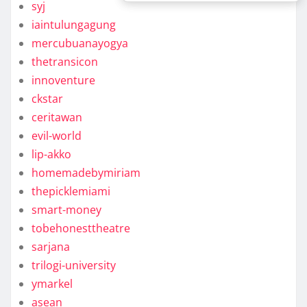
syj
iaintulungagung
mercubuanayogya
thetransicon
innoventure
ckstar
ceritawan
evil-world
lip-akko
homemadebymiriam
thepicklemiami
smart-money
tobehonesttheatre
sarjana
trilogi-university
ymarkel
asean