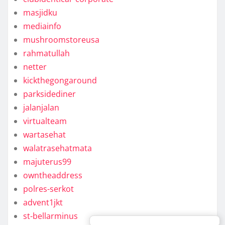
masjidku
mediainfo
mushroomstoreusa
rahmatullah
netter
kickthegongaround
parksidediner
jalanjalan
virtualteam
wartasehat
walatrasehatmata
majuterus99
owntheaddress
polres-serkot
advent1jkt
st-bellarminus