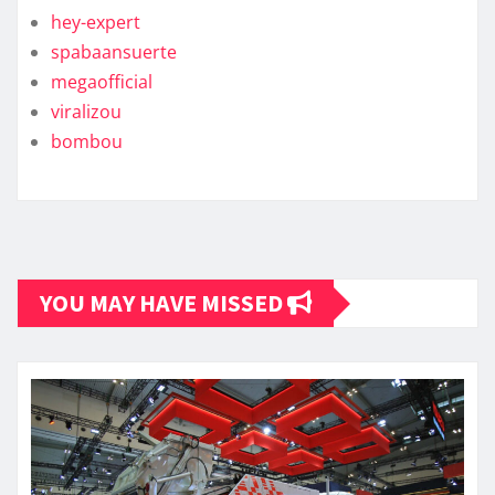
hey-expert
spabaansuerte
megaofficial
viralizou
bombou
YOU MAY HAVE MISSED