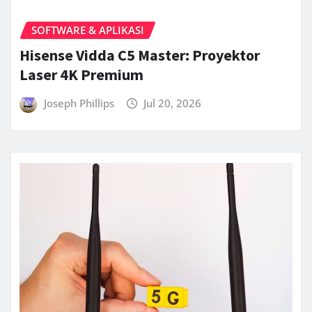
SOFTWARE & APLIKASI
Hisense Vidda C5 Master: Proyektor
Laser 4K Premium
Joseph Phillips
Jul 20, 2026