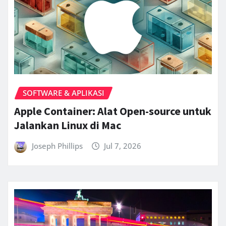
SOFTWARE & APLIKASI
Apple Container: Alat Open-source untuk
Jalankan Linux di Mac
Joseph Phillips
Jul 7, 2026