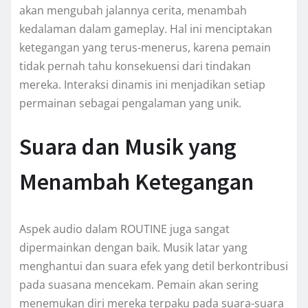
akan mengubah jalannya cerita, menambah
kedalaman dalam gameplay. Hal ini menciptakan
ketegangan yang terus-menerus, karena pemain
tidak pernah tahu konsekuensi dari tindakan
mereka. Interaksi dinamis ini menjadikan setiap
permainan sebagai pengalaman yang unik.
Suara dan Musik yang
Menambah Ketegangan
Aspek audio dalam ROUTINE juga sangat
dipermainkan dengan baik. Musik latar yang
menghantui dan suara efek yang detil berkontribusi
pada suasana mencekam. Pemain akan sering
menemukan diri mereka terpaku pada suara-suara