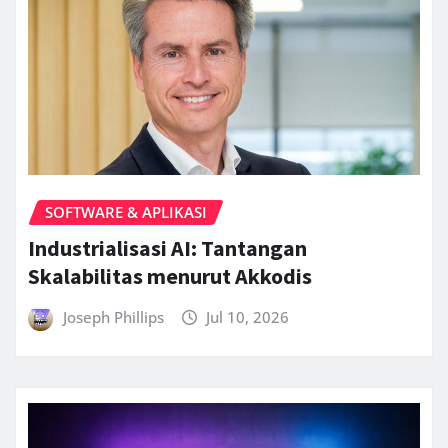
SOFTWARE & APLIKASI
Industrialisasi AI: Tantangan
Skalabilitas menurut Akkodis
Joseph Phillips
Jul 10, 2026