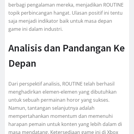
berbagi pengalaman mereka, menjadikan ROUTINE
topik perbincangan hangat. Ulasan positif ini tentu
saja menjadi indikator baik untuk masa depan
game ini dalam industri.
Analisis dan Pandangan Ke
Depan
Dari perspektif analisis, ROUTINE telah berhasil
menghadirkan elemen-elemen yang dibutuhkan
untuk sebuah permainan horor yang sukses.
Namun, tantangan selanjutnya adalah
mempertahankan momentum dan memenuhi
harapan pemain untuk konten yang lebih dalam di
masa mendatang. Ketersediaan game ini di Xbox