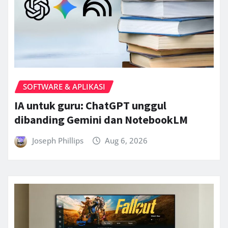
SOFTWARE & APLIKASI
IA untuk guru: ChatGPT unggul
dibanding Gemini dan NotebookLM
Joseph Phillips
Aug 6, 2026