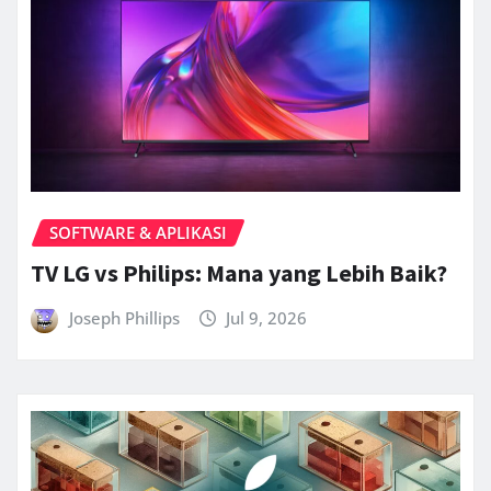
SOFTWARE & APLIKASI
TV LG vs Philips: Mana yang Lebih Baik?
Joseph Phillips
Jul 9, 2026