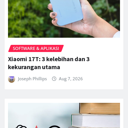
SOFTWARE & APLIKASI
Xiaomi 17T: 3 kelebihan dan 3
kekurangan utama
Joseph Phillips
Aug 7, 2026