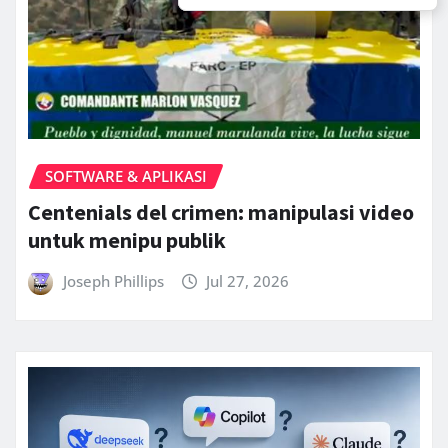
SOFTWARE & APLIKASI
Centenials del crimen: manipulasi video
untuk menipu publik
Joseph Phillips
Jul 27, 2026