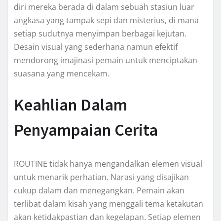
diri mereka berada di dalam sebuah stasiun luar
angkasa yang tampak sepi dan misterius, di mana
setiap sudutnya menyimpan berbagai kejutan.
Desain visual yang sederhana namun efektif
mendorong imajinasi pemain untuk menciptakan
suasana yang mencekam.
Keahlian Dalam
Penyampaian Cerita
ROUTINE tidak hanya mengandalkan elemen visual
untuk menarik perhatian. Narasi yang disajikan
cukup dalam dan menegangkan. Pemain akan
terlibat dalam kisah yang menggali tema ketakutan
akan ketidakpastian dan kegelapan. Setiap elemen