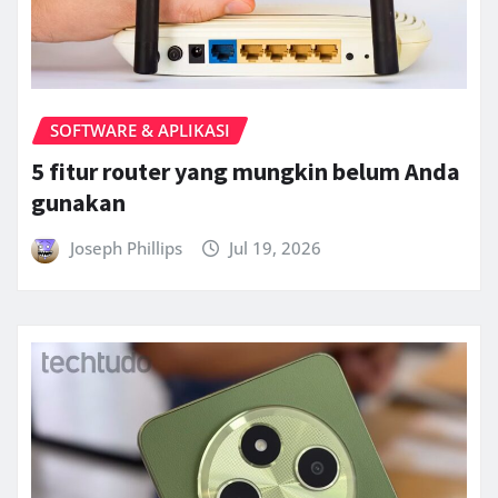
SOFTWARE & APLIKASI
5 fitur router yang mungkin belum Anda
gunakan
Joseph Phillips
Jul 19, 2026