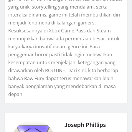
yang unik, storytelling yang mendalam, serta
interaksi dinamis, game ini telah membuktikan diri
menjadi fenomena di kalangan gamers.
Kesuksesannya di Xbox Game Pass dan Steam
menunjukkan bahwa ada permintaan besar untuk
karya-karya inovatif dalam genre ini. Para
penggemar horor pasti tidak ingin melewatkan
kesempatan untuk menjelajahi ketegangan yang
ditawarkan oleh ROUTINE. Dari sini, kita berharap
bahwa Raw Fury dapat terus menawarkan lebih
banyak pengalaman yang mendebarkan di masa
depan.
Joseph Phillips