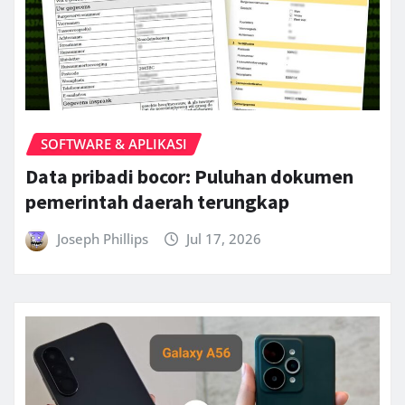
SOFTWARE & APLIKASI
Data pribadi bocor: Puluhan dokumen
pemerintah daerah terungkap
Joseph Phillips
Jul 17, 2026