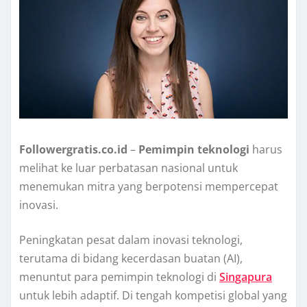
Followergratis.co.id
–
Pemimpin teknologi
harus
melihat ke luar perbatasan nasional untuk
menemukan mitra yang berpotensi mempercepat
inovasi.
Peningkatan pesat dalam inovasi teknologi,
terutama di bidang kecerdasan buatan (AI),
menuntut para pemimpin teknologi di
Singapura
untuk lebih adaptif. Di tengah kompetisi global yang