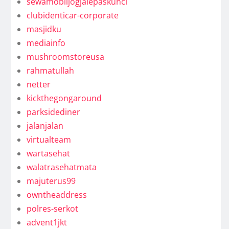
sewamobiljogjalepaskunci
clubidenticar-corporate
masjidku
mediainfo
mushroomstoreusa
rahmatullah
netter
kickthegongaround
parksidediner
jalanjalan
virtualteam
wartasehat
walatrasehatmata
majuterus99
owntheaddress
polres-serkot
advent1jkt