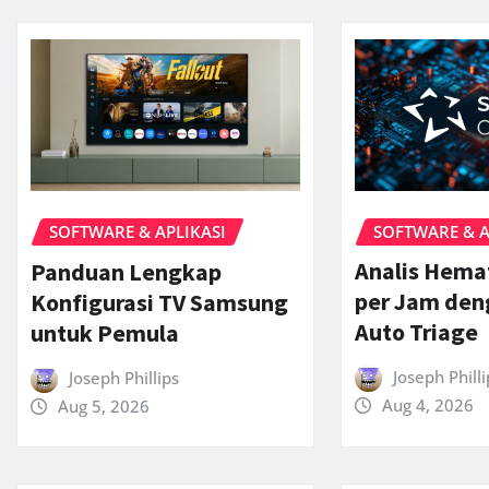
SOFTWARE & A
SOFTWARE & APLIKASI
Analis Hema
Panduan Lengkap
per Jam den
Konfigurasi TV Samsung
Auto Triage
untuk Pemula
Joseph Philli
Joseph Phillips
Aug 4, 2026
Aug 5, 2026