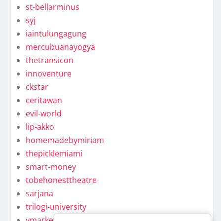
st-bellarminus
syj
iaintulungagung
mercubuanayogya
thetransicon
innoventure
ckstar
ceritawan
evil-world
lip-akko
homemadebymiriam
thepicklemiami
smart-money
tobehonesttheatre
sarjana
trilogi-university
ymarkel