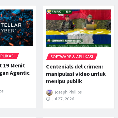
PLIKASI
SOFTWARE & APLIKASI
t 19 Menit
Centenials del crimen:
gan Agentic
manipulasi video untuk
menipu publik
ps
Joseph Phillips
Jul 27, 2026