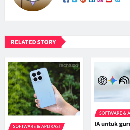
RELATED STORY
SOFTWARE & A
IA untuk gu
SOFTWARE & APLIKASI