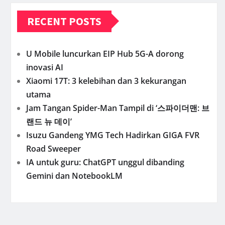
RECENT POSTS
U Mobile luncurkan EIP Hub 5G-A dorong
inovasi AI
Xiaomi 17T: 3 kelebihan dan 3 kekurangan
utama
Jam Tangan Spider-Man Tampil di ‘스파이더맨: 브
랜드 뉴 데이’
Isuzu Gandeng YMG Tech Hadirkan GIGA FVR
Road Sweeper
IA untuk guru: ChatGPT unggul dibanding
Gemini dan NotebookLM