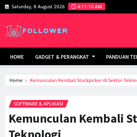
Skip
Saturday, 8 August 2026
4:11:12 AM
to
content
HOME
GADGET & PERANGKAT
PANDUAN T
Home
Kemunculan Kembali Stockpicker di Sektor Tekno
SOFTWARE & APLIKASI
Kemunculan Kembali Sto
Teknologi