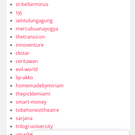
st-bellarminus
syj
iaintulungagung
mercubuanayogya
thetransicon
innoventure
ckstar
ceritawan
evil-world
lip-akko
homemadebymiriam
thepicklemiami
smart-money
tobehonesttheatre
sarjana
trilogi-university
ymarkel