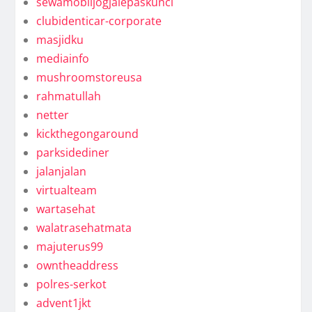
sewamobiljogjalepaskunci
clubidenticar-corporate
masjidku
mediainfo
mushroomstoreusa
rahmatullah
netter
kickthegongaround
parksidediner
jalanjalan
virtualteam
wartasehat
walatrasehatmata
majuterus99
owntheaddress
polres-serkot
advent1jkt