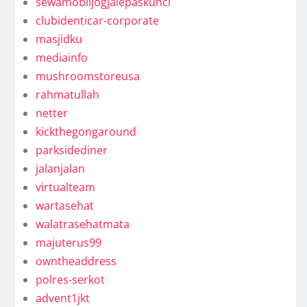
sewamobiljogjalepaskunci
clubidenticar-corporate
masjidku
mediainfo
mushroomstoreusa
rahmatullah
netter
kickthegongaround
parksidediner
jalanjalan
virtualteam
wartasehat
walatrasehatmata
majuterus99
owntheaddress
polres-serkot
advent1jkt