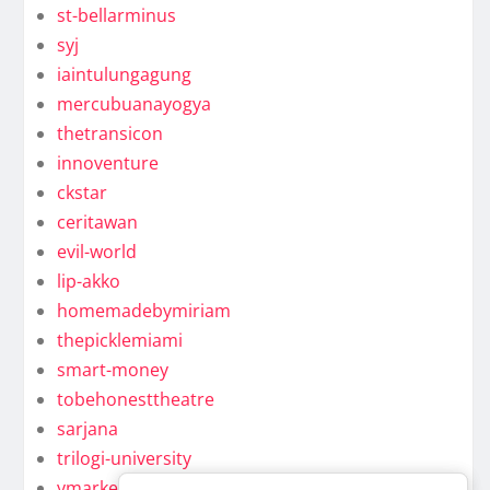
st-bellarminus
syj
iaintulungagung
mercubuanayogya
thetransicon
innoventure
ckstar
ceritawan
evil-world
lip-akko
homemadebymiriam
thepicklemiami
smart-money
tobehonesttheatre
sarjana
trilogi-university
ymarkel