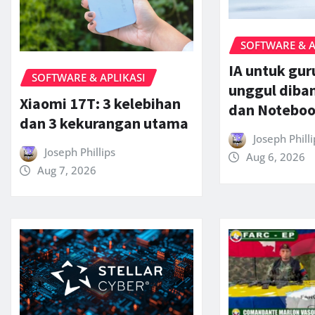
SOFTWARE & A
IA untuk gu
SOFTWARE & APLIKASI
unggul diba
Xiaomi 17T: 3 kelebihan
dan Notebo
dan 3 kekurangan utama
Joseph Philli
Joseph Phillips
Aug 6, 2026
Aug 7, 2026