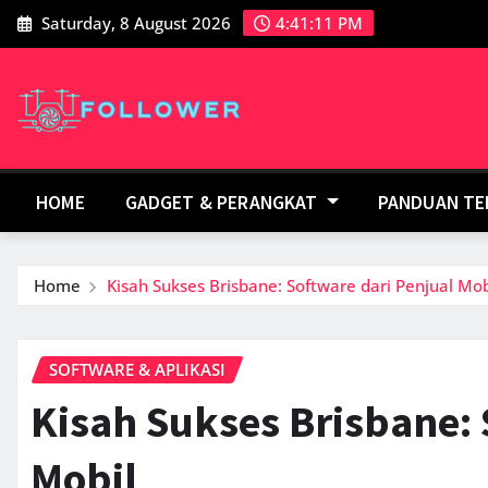
Skip
Saturday, 8 August 2026
4:41:13 PM
to
content
HOME
GADGET & PERANGKAT
PANDUAN T
Home
Kisah Sukses Brisbane: Software dari Penjual Mob
SOFTWARE & APLIKASI
Kisah Sukses Brisbane: 
Mobil