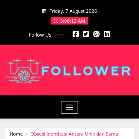
Skip
Friday, 7 August 2026
to
content
3:08:14 AM
Follow Us
Home
Obsesi Identitas: Antara Unik dan Sama