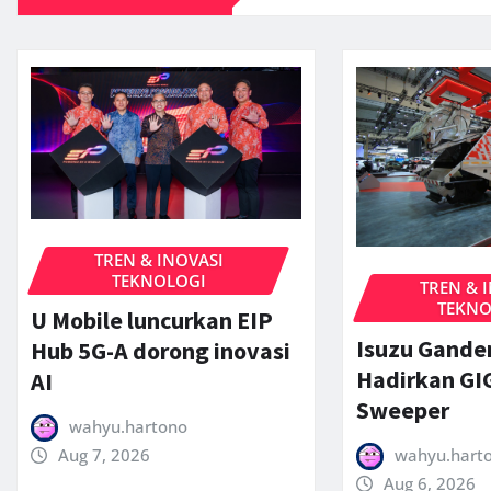
TREN & INOVASI
TEKNOLOGI
TREN & 
TEKNO
U Mobile luncurkan EIP
Isuzu Gande
Hub 5G-A dorong inovasi
Hadirkan GI
AI
Sweeper
wahyu.hartono
wahyu.hart
Aug 7, 2026
Aug 6, 2026