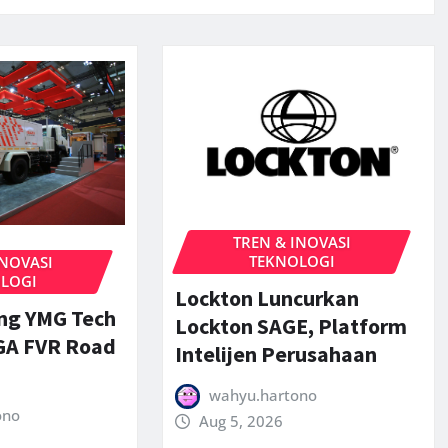
TREN & INOVASI
TEKNOLOGI
INOVASI
LOGI
Lockton Luncurkan
ng YMG Tech
Lockton SAGE, Platform
GA FVR Road
Intelijen Perusahaan
wahyu.hartono
ono
Aug 5, 2026