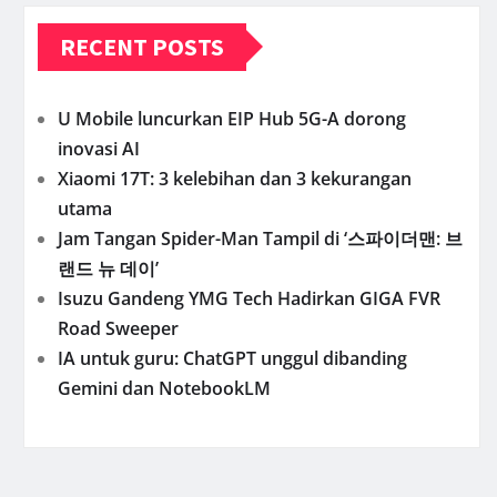
RECENT POSTS
U Mobile luncurkan EIP Hub 5G-A dorong
inovasi AI
Xiaomi 17T: 3 kelebihan dan 3 kekurangan
utama
Jam Tangan Spider-Man Tampil di ‘스파이더맨: 브
랜드 뉴 데이’
Isuzu Gandeng YMG Tech Hadirkan GIGA FVR
Road Sweeper
IA untuk guru: ChatGPT unggul dibanding
Gemini dan NotebookLM