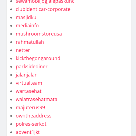
sewamobiljogjalepaskunci
clubidenticar-corporate
masjidku
mediainfo
mushroomstoreusa
rahmatullah
netter
kickthegongaround
parksidediner
jalanjalan
virtualteam
wartasehat
walatrasehatmata
majuterus99
owntheaddress
polres-serkot
advent1jkt