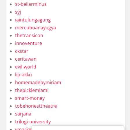
st-bellarminus
syj
iaintulungagung
mercubuanayogya
thetransicon
innoventure
ckstar
ceritawan
evil-world
lip-akko
homemadebymiriam
thepicklemiami
smart-money
tobehonesttheatre
sarjana
trilogi-university
ymarkel