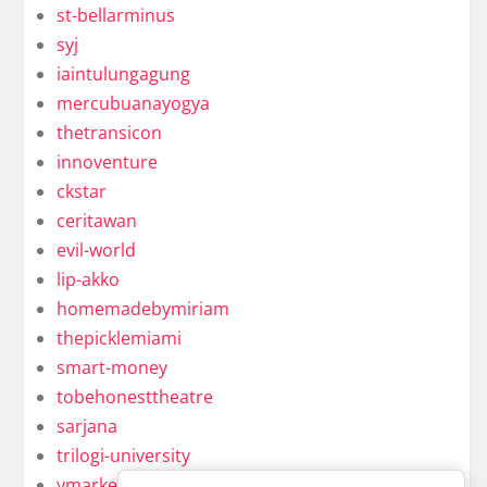
st-bellarminus
syj
iaintulungagung
mercubuanayogya
thetransicon
innoventure
ckstar
ceritawan
evil-world
lip-akko
homemadebymiriam
thepicklemiami
smart-money
tobehonesttheatre
sarjana
trilogi-university
ymarkel