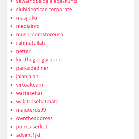
sewamobiljogjalepaskunci
clubidenticar-corporate
masjidku
mediainfo
mushroomstoreusa
rahmatullah
netter
kickthegongaround
parksidediner
jalanjalan
virtualteam
wartasehat
walatrasehatmata
majuterus99
owntheaddress
polres-serkot
advent1jkt