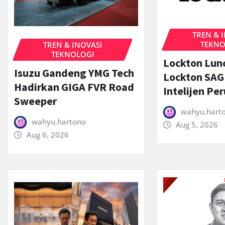
TREN & 
TEKNO
TREN & INOVASI
TEKNOLOGI
Lockton Lun
Isuzu Gandeng YMG Tech
Lockton SAG
Hadirkan GIGA FVR Road
Intelijen Pe
Sweeper
wahyu.hart
wahyu.hartono
Aug 5, 2026
Aug 6, 2026