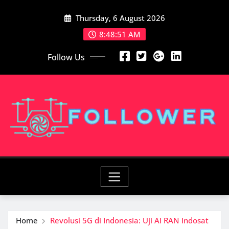
Skip
Thursday, 6 August 2026
to
content
8:48:53 AM
Follow Us
Home
Revolusi 5G di Indonesia: Uji AI RAN Indosat