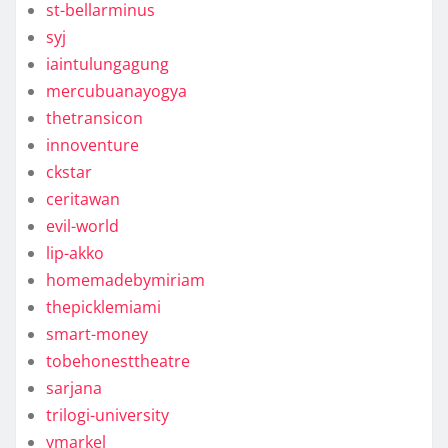
st-bellarminus
syj
iaintulungagung
mercubuanayogya
thetransicon
innoventure
ckstar
ceritawan
evil-world
lip-akko
homemadebymiriam
thepicklemiami
smart-money
tobehonesttheatre
sarjana
trilogi-university
ymarkel