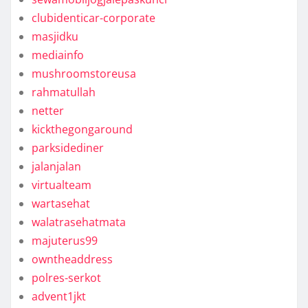
clubidenticar-corporate
masjidku
mediainfo
mushroomstoreusa
rahmatullah
netter
kickthegongaround
parksidediner
jalanjalan
virtualteam
wartasehat
walatrasehatmata
majuterus99
owntheaddress
polres-serkot
advent1jkt