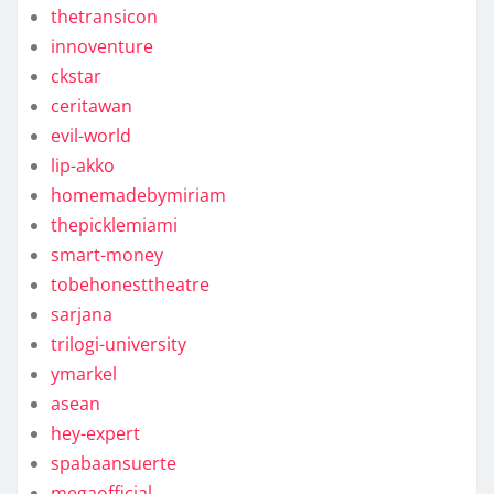
thetransicon
innoventure
ckstar
ceritawan
evil-world
lip-akko
homemadebymiriam
thepicklemiami
smart-money
tobehonesttheatre
sarjana
trilogi-university
ymarkel
asean
hey-expert
spabaansuerte
megaofficial