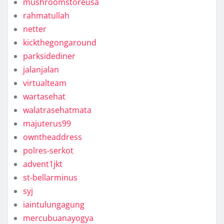
mushroomstoreusa
rahmatullah
netter
kickthegongaround
parksidediner
jalanjalan
virtualteam
wartasehat
walatrasehatmata
majuterus99
owntheaddress
polres-serkot
advent1jkt
st-bellarminus
syj
iaintulungagung
mercubuanayogya