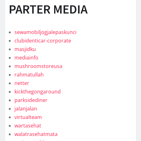
PARTER MEDIA
sewamobiljogjalepaskunci
clubidenticar-corporate
masjidku
mediainfo
mushroomstoreusa
rahmatullah
netter
kickthegongaround
parksidediner
jalanjalan
virtualteam
wartasehat
walatrasehatmata