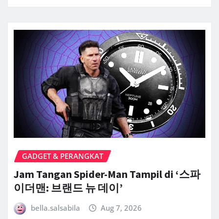
GADGET & PERANGKAT
Jam Tangan Spider-Man Tampil di ‘스파
이더맨: 브랜드 뉴 데이’
bella.salsabila
Aug 7, 2026