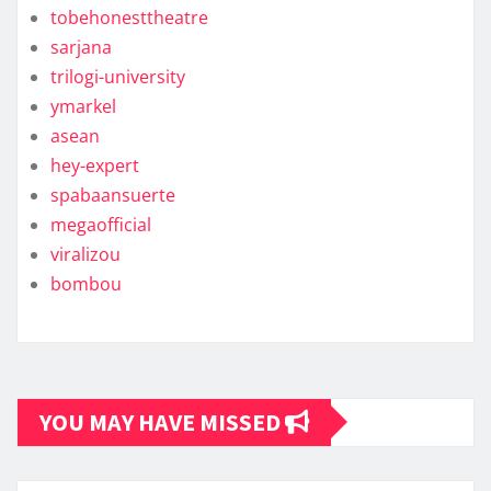
tobehonesttheatre
sarjana
trilogi-university
ymarkel
asean
hey-expert
spabaansuerte
megaofficial
viralizou
bombou
YOU MAY HAVE MISSED