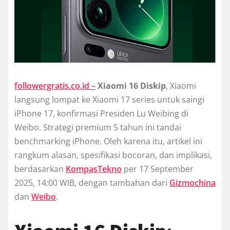
followergratis.co.id –
Xiaomi 16 Diskip
, Xiaomi
langsung lompat ke Xiaomi 17 series untuk saingi
iPhone 17, konfirmasi Presiden Lu Weibing di
Weibo. Strategi premium 5 tahun ini tandai
benchmarking iPhone. Oleh karena itu, artikel ini
rangkum alasan, spesifikasi bocoran, dan implikasi,
berdasarkan
KompasTekno
per 17 September
2025, 14:00 WIB, dengan tambahan dari
Gizmochina
dan
Weibo
.