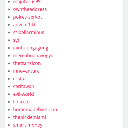
majuterus99
owntheaddress
polres-serkot
advent1jkt
st-bellarminus
syj
iaintulungagung
mercubuanayogya
thetransicon
innoventure
ckstar
ceritawan
evil-world
lip-akko
homemadebymiriam
thepicklemiami
smart-money