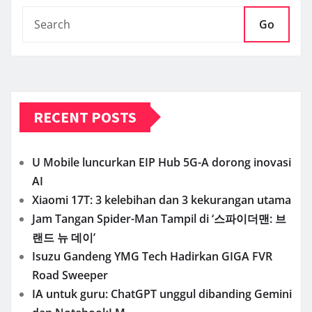
Go
RECENT POSTS
U Mobile luncurkan EIP Hub 5G-A dorong inovasi
AI
Xiaomi 17T: 3 kelebihan dan 3 kekurangan utama
Jam Tangan Spider-Man Tampil di ‘스파이더맨: 브
랜드 뉴 데이’
Isuzu Gandeng YMG Tech Hadirkan GIGA FVR
Road Sweeper
IA untuk guru: ChatGPT unggul dibanding Gemini