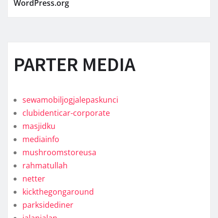
WordPress.org
PARTER MEDIA
sewamobiljogjalepaskunci
clubidenticar-corporate
masjidku
mediainfo
mushroomstoreusa
rahmatullah
netter
kickthegongaround
parksidediner