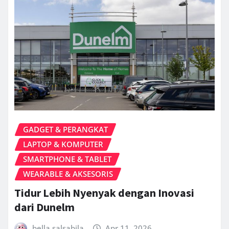
GADGET & PERANGKAT
LAPTOP & KOMPUTER
SMARTPHONE & TABLET
WEARABLE & AKSESORIS
Tidur Lebih Nyenyak dengan Inovasi
dari Dunelm
bella.salsabila
Apr 11, 2026