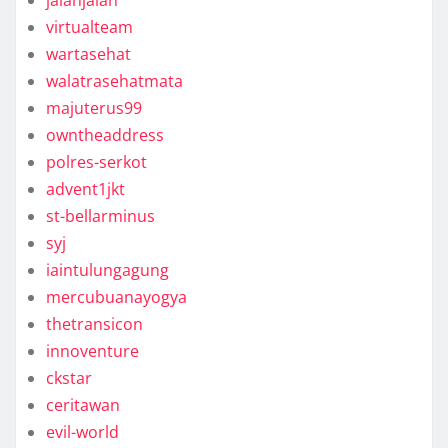
jalanjalan
virtualteam
wartasehat
walatrasehatmata
majuterus99
owntheaddress
polres-serkot
advent1jkt
st-bellarminus
syj
iaintulungagung
mercubuanayogya
thetransicon
innoventure
ckstar
ceritawan
evil-world