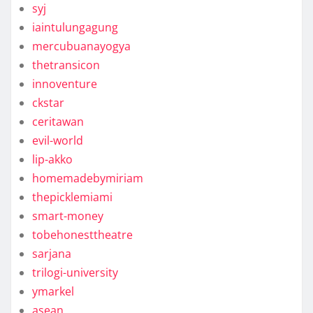
syj
iaintulungagung
mercubuanayogya
thetransicon
innoventure
ckstar
ceritawan
evil-world
lip-akko
homemadebymiriam
thepicklemiami
smart-money
tobehonesttheatre
sarjana
trilogi-university
ymarkel
asean