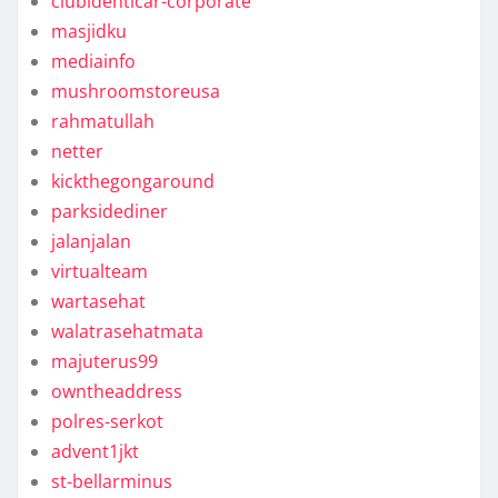
clubidenticar-corporate
masjidku
mediainfo
mushroomstoreusa
rahmatullah
netter
kickthegongaround
parksidediner
jalanjalan
virtualteam
wartasehat
walatrasehatmata
majuterus99
owntheaddress
polres-serkot
advent1jkt
st-bellarminus