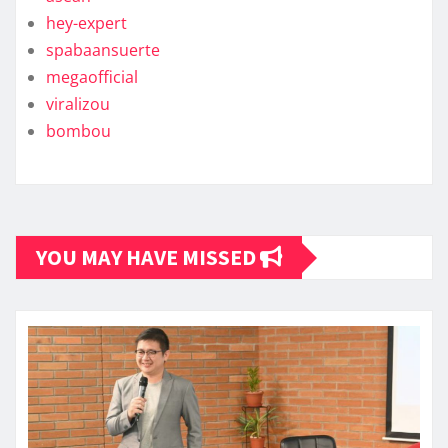
hey-expert
spabaansuerte
megaofficial
viralizou
bombou
YOU MAY HAVE MISSED