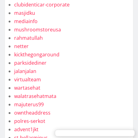
clubidenticar-corporate
masjidku
mediainfo
mushroomstoreusa
rahmatullah
netter
kickthegongaround
parksidediner
jalanjalan
virtualteam
wartasehat
walatrasehatmata
majuterus99
owntheaddress
polres-serkot
advent1jkt
st-bellarminus