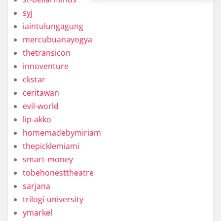
syj
iaintulungagung
mercubuanayogya
thetransicon
innoventure
ckstar
ceritawan
evil-world
lip-akko
homemadebymiriam
thepicklemiami
smart-money
tobehonesttheatre
sarjana
trilogi-university
ymarkel