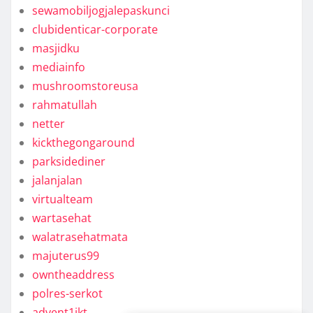
sewamobiljogjalepaskunci
clubidenticar-corporate
masjidku
mediainfo
mushroomstoreusa
rahmatullah
netter
kickthegongaround
parksidediner
jalanjalan
virtualteam
wartasehat
walatrasehatmata
majuterus99
owntheaddress
polres-serkot
advent1jkt