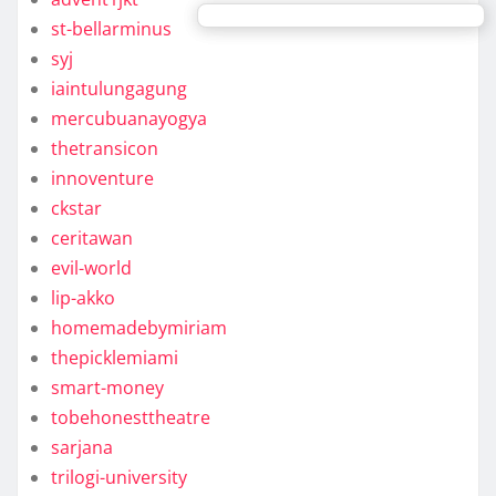
st-bellarminus
syj
iaintulungagung
mercubuanayogya
thetransicon
innoventure
ckstar
ceritawan
evil-world
lip-akko
homemadebymiriam
thepicklemiami
smart-money
tobehonesttheatre
sarjana
trilogi-university