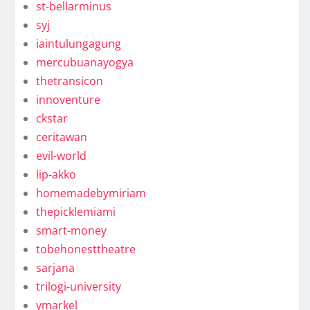
st-bellarminus
syj
iaintulungagung
mercubuanayogya
thetransicon
innoventure
ckstar
ceritawan
evil-world
lip-akko
homemadebymiriam
thepicklemiami
smart-money
tobehonesttheatre
sarjana
trilogi-university
ymarkel