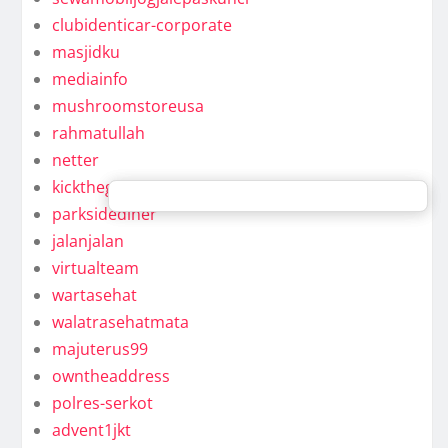
clubidenticar-corporate
masjidku
mediainfo
mushroomstoreusa
rahmatullah
netter
kickthegongaround
parksidediner
jalanjalan
virtualteam
wartasehat
walatrasehatmata
majuterus99
owntheaddress
polres-serkot
advent1jkt