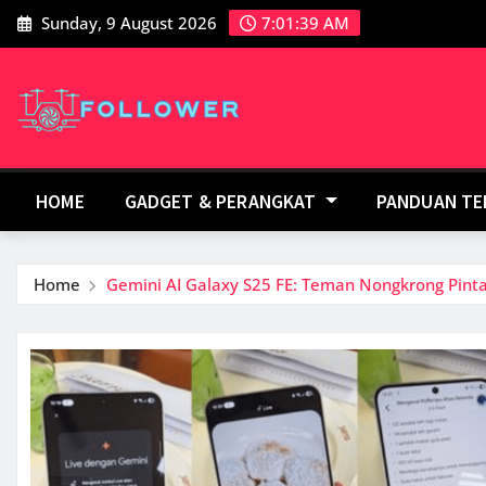
Skip
Sunday, 9 August 2026
7:01:40 AM
to
content
HOME
GADGET & PERANGKAT
PANDUAN T
Home
Gemini AI Galaxy S25 FE: Teman Nongkrong Pint