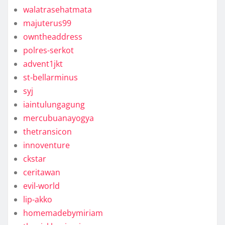
walatrasehatmata
majuterus99
owntheaddress
polres-serkot
advent1jkt
st-bellarminus
syj
iaintulungagung
mercubuanayogya
thetransicon
innoventure
ckstar
ceritawan
evil-world
lip-akko
homemadebymiriam