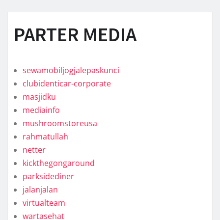
PARTER MEDIA
sewamobiljogjalepaskunci
clubidenticar-corporate
masjidku
mediainfo
mushroomstoreusa
rahmatullah
netter
kickthegongaround
parksidediner
jalanjalan
virtualteam
wartasehat