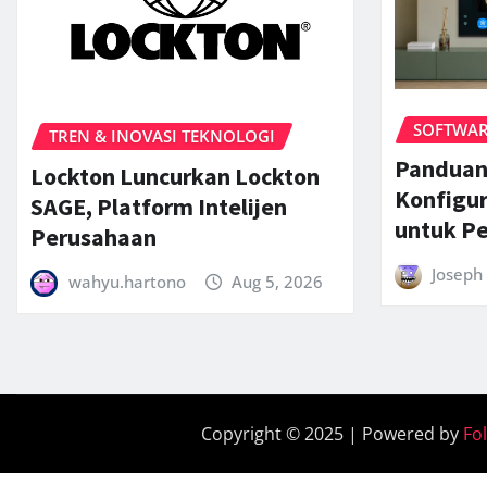
SOFTWARE
TREN & INOVASI TEKNOLOGI
Panduan
Lockton Luncurkan Lockton
Konfigu
SAGE, Platform Intelijen
untuk P
Perusahaan
Joseph 
wahyu.hartono
Aug 5, 2026
Copyright © 2025 | Powered by
Fo