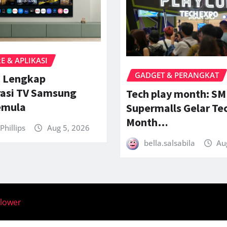
 & APLIKASI
GADGET & PERANGKAT
 Lengkap
rasi TV Samsung
Tech play month: SM
emula
Supermalls Gelar Te
Month…
Phillips
Aug 5, 2026
bella.salsabila
Au
llower