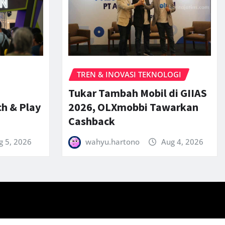
TREN & INOVASI TEKNOLOGI
Tukar Tambah Mobil di GIIAS
ch & Play
2026, OLXmobbi Tawarkan
Cashback
g 5, 2026
wahyu.hartono
Aug 4, 2026