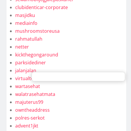
clubidenticar-corporate
masjidku
mediainfo
mushroomstoreusa
rahmatullah
netter
kickthegongaround
parksidediner
jalanjalan
virtualteam
wartasehat
walatrasehatmata
majuterus99
owntheaddress
polres-serkot
advent1jkt