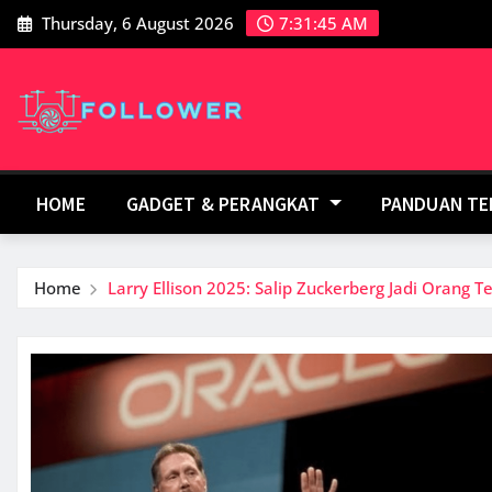
Skip
Thursday, 6 August 2026
7:31:46 AM
to
content
HOME
GADGET & PERANGKAT
PANDUAN T
Home
Larry Ellison 2025: Salip Zuckerberg Jadi Orang 