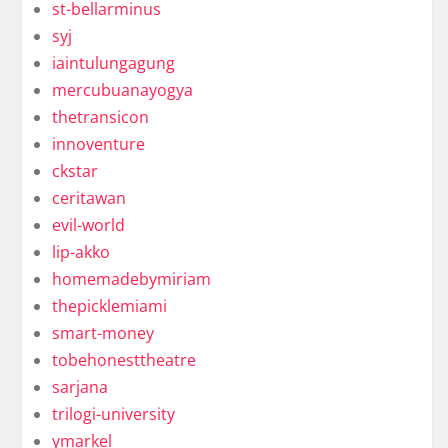
st-bellarminus
syj
iaintulungagung
mercubuanayogya
thetransicon
innoventure
ckstar
ceritawan
evil-world
lip-akko
homemadebymiriam
thepicklemiami
smart-money
tobehonesttheatre
sarjana
trilogi-university
ymarkel