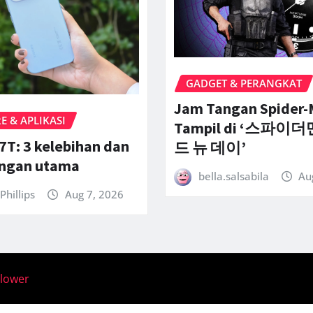
GADGET & PERANGKAT
Jam Tangan Spider
 & APLIKASI
Tampil di ‘스파이더
7T: 3 kelebihan dan
드 뉴 데이’
angan utama
bella.salsabila
Au
Phillips
Aug 7, 2026
llower