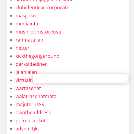
clubidenticar-corporate
masjidku
mediainfo
mushroomstoreusa
rahmatullah
netter
kickthegongaround
parksidediner
jalanjalan
virtualteam
wartasehat
walatrasehatmata
majuterus99
owntheaddress
polres-serkot
advent1jkt