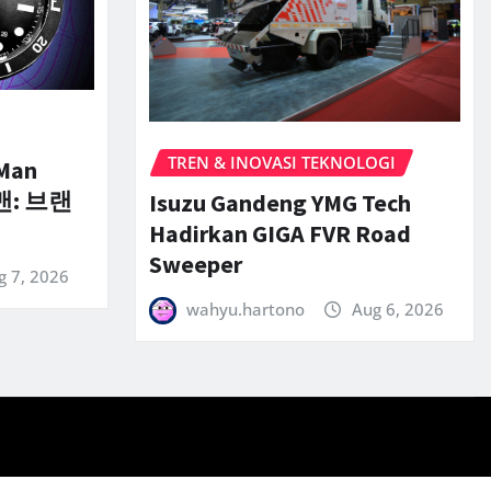
TREN & INOVASI TEKNOLOGI
-Man
맨: 브랜
Isuzu Gandeng YMG Tech
Hadirkan GIGA FVR Road
Sweeper
g 7, 2026
wahyu.hartono
Aug 6, 2026