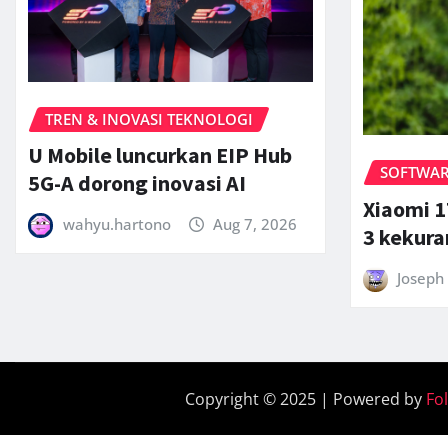
TREN & INOVASI TEKNOLOGI
U Mobile luncurkan EIP Hub
SOFTWARE
5G-A dorong inovasi AI
Xiaomi 1
wahyu.hartono
Aug 7, 2026
3 kekur
Joseph 
Copyright © 2025 | Powered by
Fo