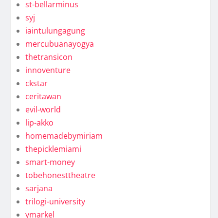
st-bellarminus
syj
iaintulungagung
mercubuanayogya
thetransicon
innoventure
ckstar
ceritawan
evil-world
lip-akko
homemadebymiriam
thepicklemiami
smart-money
tobehonesttheatre
sarjana
trilogi-university
ymarkel