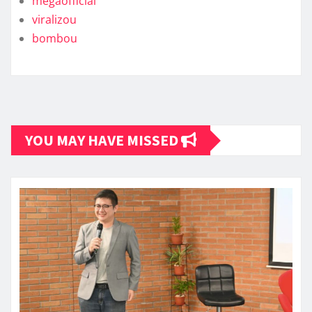
megaofficial
viralizou
bombou
YOU MAY HAVE MISSED