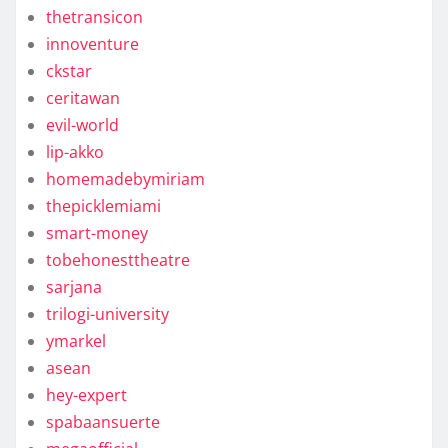
thetransicon
innoventure
ckstar
ceritawan
evil-world
lip-akko
homemadebymiriam
thepicklemiami
smart-money
tobehonesttheatre
sarjana
trilogi-university
ymarkel
asean
hey-expert
spabaansuerte