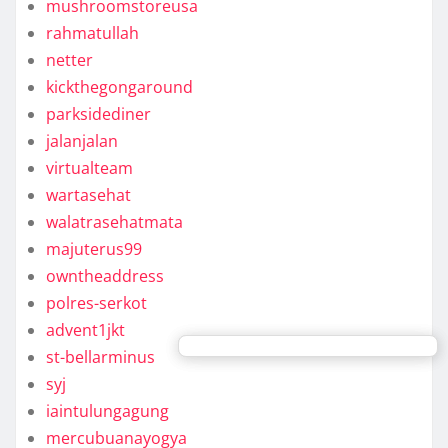
mushroomstoreusa
rahmatullah
netter
kickthegongaround
parksidediner
jalanjalan
virtualteam
wartasehat
walatrasehatmata
majuterus99
owntheaddress
polres-serkot
advent1jkt
st-bellarminus
syj
iaintulungagung
mercubuanayogya